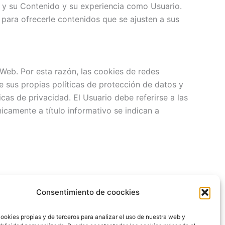
b y su Contenido y su experiencia como Usuario.
 para ofrecerle contenidos que se ajusten a sus
 Web. Por esta razón, las cookies de redes
e sus propias políticas de protección de datos y
cas de privacidad. El Usuario debe referirse a las
icamente a título informativo se indican a
Consentimiento de coockies
ositivo mediante la configuración de su
s procedimientos para rechazar y eliminar las
ookies propias y de terceros para analizar el uso de nuestra web y