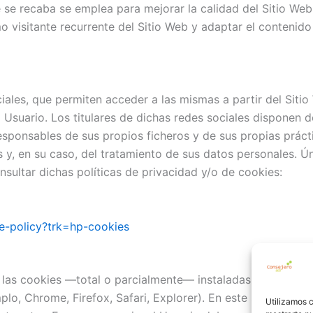
 se recaba se emplea para mejorar la calidad del Sitio We
 visitante recurrente del Sitio Web y adaptar el contenido
ales, que permiten acceder a las mismas a partir del Sitio
Usuario. Los titulares de dichas redes sociales disponen d
sponsables de sus propios ficheros y de sus propias prácti
y, en su caso, del tratamiento de sus datos personales. Ún
sultar dichas políticas de privacidad y/o de cookies:
ie-policy?trk=hp-cookies
r las cookies —total o parcialmente— instaladas en su disp
lo, Chrome, Firefox, Safari, Explorer). En este sentido, lo
Utilizamos c